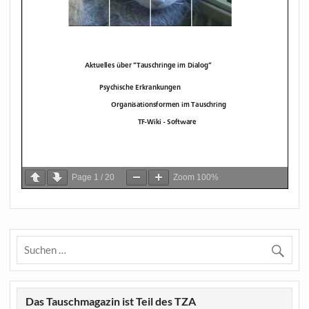
Page
1
/
20
Zoom
100%
Das Tauschmagazin ist Teil des TZA