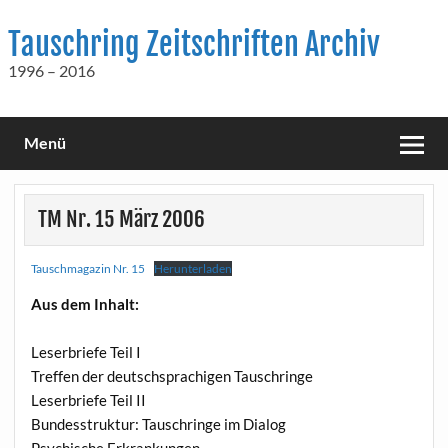
Skip
to
Tauschring Zeitschriften Archiv
content
1996 – 2016
Menü
TM Nr. 15 März 2006
Tauschmagazin Nr. 15
Herunterladen
Aus dem Inhalt:
Leserbriefe Teil I
Treffen der deutschsprachigen Tauschringe
Leserbriefe Teil II
Bundesstruktur: Tauschringe im Dialog